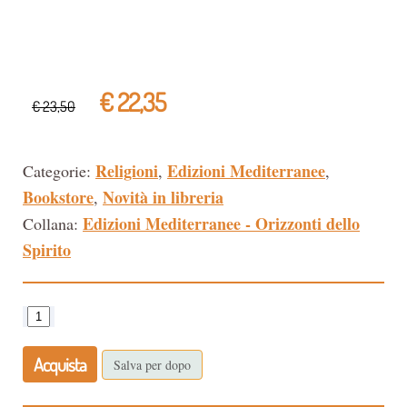
€ 22,35
€ 23,50
Religioni
Edizioni Mediterranee
Categorie:
,
,
Bookstore
Novità in libreria
,
Edizioni Mediterranee - Orizzonti dello
Collana:
Spirito
Acquista
Salva per dopo