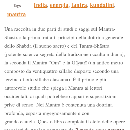
India
energia
tantra
kundalini
,
,
,
,
Tags
mantra
Una raccolta in due parti di studi e saggi sul Mantra-
Shāstra: la prima tratta i principi della dottrina generale
dello Shabda (il suono sacro) e del Tantra-Shāstra
(potente scienza segreta della tradizione occulta indiana);
la seconda il Mantra “Om” e la Gāyatrī (un antico metro
composto da ventiquattro sillabe disposte secondo una
terzina di otto sillabe ciascuna). È il primo e più
autorevole studio che spiega i Mantra ai lettori
occidentali, ai quali potrebbero apparire superstizioni
prive di senso. Nei Mantra è contenuta una dottrina
profonda, esposta ingegnosamente e con
grande cautela. Questo libro completa il ciclo delle opere
maggiori di Avalon composto da
Il mondo come potenza