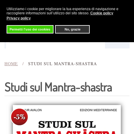
Utilizziamo i cookie per migliorare la tua esperienza di navigazione e
Skip to main content
raccogliere informazioni sull’utilizzo del sito stesso.
Cookie policy
Privacy policy
Permetti l'uso dei cookies
No, grazie
Menu
Cerca
HOME
STUDI SUL MANTRA-SHASTRA
Studi sul Mantra-shastra