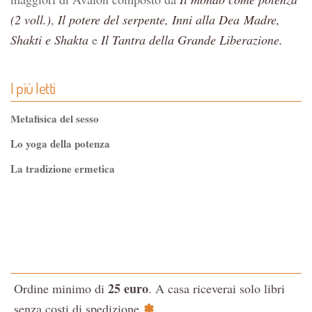
(2 voll.)
,
Il potere del serpente, Inni alla Dea
Madre,
Shakti e Shakta
e
Il Tantra della Grande Liberazione.
I più letti
Metafisica del sesso
Lo yoga della potenza
La tradizione ermetica
Tao-Tê-Ching di Lao-tze
La via dello Zen
Testo classico di medicina interna dell'Imperatore Giallo
L'evoluzione interiore dell'uomo
25 euro
Ordine minimo di
. A casa riceverai solo libri
La Cabala
✽
senza costi di spedizione