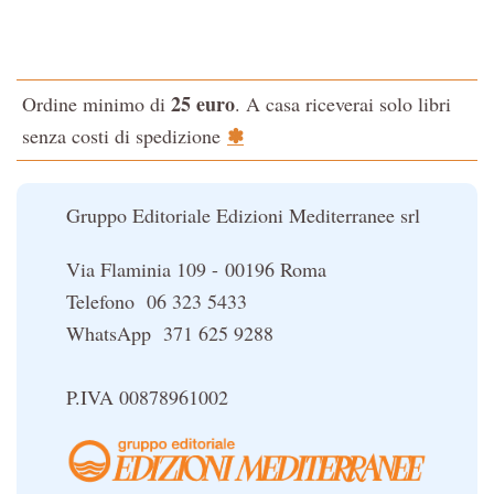
Testo classico di medicina interna dell'Imperatore Giallo
L'evoluzione interiore dell'uomo
25 euro
Ordine minimo di
. A casa riceverai solo libri
La Cabala
✽
senza costi di spedizione
Il potere del serpente
Le religioni del Tibet
Gruppo Editoriale Edizioni Mediterranee srl
Via Flaminia 109 - 00196 Roma
Telefono 06 323 5433
WhatsApp 371 625 9288
P.IVA 00878961002