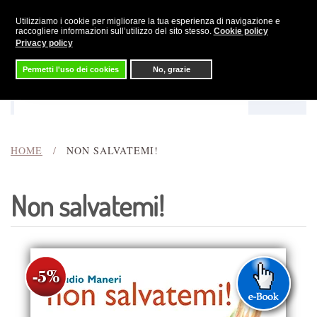
Utilizziamo i cookie per migliorare la tua esperienza di navigazione e
Skip to main content
raccogliere informazioni sull’utilizzo del sito stesso.
Cookie policy
Privacy policy
Permetti l'uso dei cookies
No, grazie
Menu
Cerca
HOME
NON SALVATEMI!
Non salvatemi!