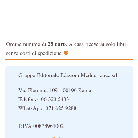
Tao-Tê-Ching di Lao-tze
La via dello Zen
Testo classico di medicina interna dell'Imperatore Giallo
L'evoluzione interiore dell'uomo
25 euro
Ordine minimo di
. A casa riceverai solo libri
La Cabala
✽
senza costi di spedizione
Il potere del serpente
Le religioni del Tibet
Gruppo Editoriale Edizioni Mediterranee srl
Via Flaminia 109 - 00196 Roma
Telefono 06 323 5433
WhatsApp 371 625 9288
P.IVA 00878961002