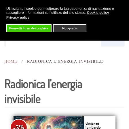
Utilizziamo i cookie per migliorare la tua esperienza di navigazione e
Skip to main content
raccogliere informazioni sull’utilizzo del sito stesso.
Cookie policy
Privacy policy
Permetti l'uso dei cookies
No, grazie
Menu
Cerca
HOME
RADIONICA L'ENERGIA INVISIBILE
Radionica l'energia
invisibile