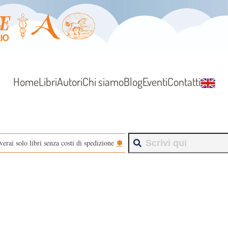
Home
Libri
Autori
Chi siamo
Blog
Eventi
Contatti
✽
verai solo libri senza costi di spedizione