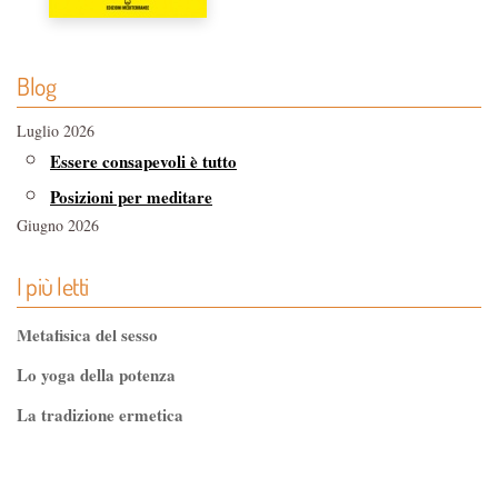
Blog
Luglio 2026
Essere consapevoli è tutto
Posizioni per meditare
Giugno 2026
Riportare l'armonia con il Rolfing
I più letti
Funghi medicinali, le proprietà della micoterapia
Maggio 2026
Metafisica del sesso
Editoria esoterica e librerie indipendenti
Lo yoga della potenza
Alimentazione e endometriosi
La tradizione ermetica
Aprile 2026
Sogno lucido, come decidere cosa sognare
Tao-Tê-Ching di Lao-tze
La luce nascosta dell'ombra, intervista a Gabriele
La via dello Zen