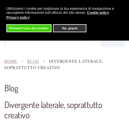
Utilizziamo i cookie per migliorare la tua esperienza di navigazione e
Skip to main content
raccogliere informazioni sull’utilizzo del sito stesso.
Cookie policy
Privacy policy
Permetti l'uso dei cookies
No, grazie
Menu
Cerca
HOME
BLOG
DIVERGENTE LATERALE,
SOPRATTUTTO CREATIVO
Blog
Divergente laterale, soprattutto
creativo