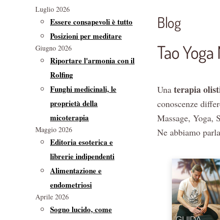
Luglio 2026
Blog
Essere consapevoli è tutto
Posizioni per meditare
Tao Yoga
Giugno 2026
Riportare l'armonia con il
Rolfing
terapia olist
Funghi medicinali, le
Una
proprietà della
conoscenze differe
micoterapia
Massage, Yoga, S
Maggio 2026
Ne abbiamo parla
Editoria esoterica e
librerie indipendenti
Alimentazione e
endometriosi
Aprile 2026
Sogno lucido, come