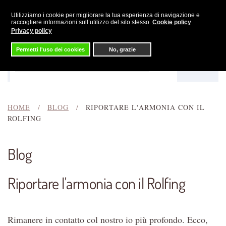
Utilizziamo i cookie per migliorare la tua esperienza di navigazione e
Skip to main content
raccogliere informazioni sull’utilizzo del sito stesso.
Cookie policy
Privacy policy
Permetti l'uso dei cookies
No, grazie
Menu
Cerca
HOME
BLOG
RIPORTARE L'ARMONIA CON IL
ROLFING
Blog
Riportare l'armonia con il Rolfing
Rimanere in contatto col nostro io più profondo. Ecco,