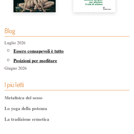
Blog
Luglio 2026
Essere consapevoli è tutto
Posizioni per meditare
Giugno 2026
Riportare l'armonia con il Rolfing
I più letti
Funghi medicinali, le proprietà della micoterapia
Maggio 2026
Metafisica del sesso
Editoria esoterica e librerie indipendenti
Lo yoga della potenza
Alimentazione e endometriosi
La tradizione ermetica
Aprile 2026
Sogno lucido, come decidere cosa sognare
Tao-Tê-Ching di Lao-tze