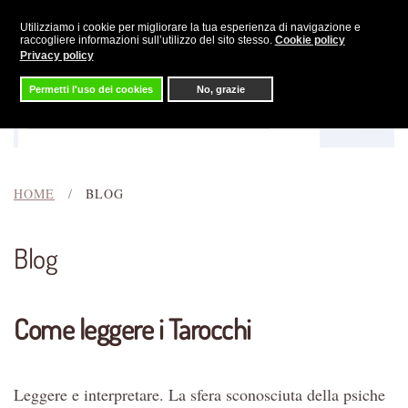
Utilizziamo i cookie per migliorare la tua esperienza di navigazione e
Skip to main content
raccogliere informazioni sull’utilizzo del sito stesso.
Cookie policy
Privacy policy
Permetti l'uso dei cookies
No, grazie
Menu
Cerca
HOME
BLOG
Blog
Come leggere i Tarocchi
Leggere e interpretare. La sfera sconosciuta della psiche