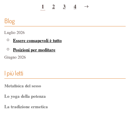
1
2
3
4
Blog
Luglio 2026
Essere consapevoli è tutto
Posizioni per meditare
Giugno 2026
Riportare l'armonia con il Rolfing
I più letti
Funghi medicinali, le proprietà della micoterapia
Maggio 2026
Metafisica del sesso
Editoria esoterica e librerie indipendenti
Lo yoga della potenza
Alimentazione e endometriosi
La tradizione ermetica
Aprile 2026
Sogno lucido, come decidere cosa sognare
Tao-Tê-Ching di Lao-tze
La luce nascosta dell'ombra, intervista a Gabriele
La via dello Zen